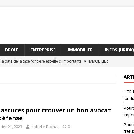
DROIT
ENTREPRISE
IMMOBILIER
INFOS JURIDI
la date de la taxe foncière est-elle si importante
IMMOBILIER
l’UFR DSPS attire-t-elle autant d’étudiants en 2026
JURIDIQUE
ART
ière date : ce que vos voisins ne vous diront pas
IMMOBILIER
UFR D
 l’UFR DSPS est incontournable pour les avocats
AVOCAT
jurid
Les partenariats avec les entreprises juridiques
JURIDIQUE
Pourq
 astuces pour trouver un bon avocat
impo
défense
Pourq
rier 21, 2023
Isabelle Rochat
0
d’étu