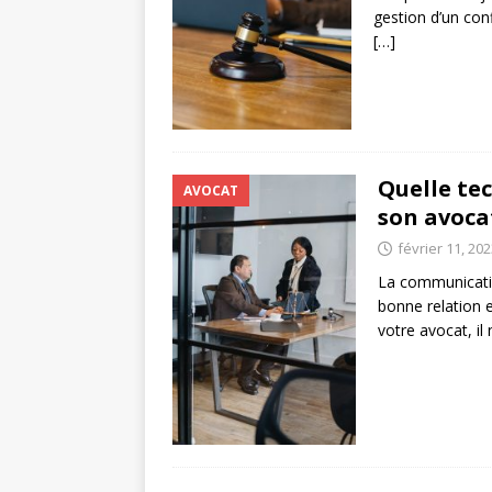
gestion d’un con
[…]
Quelle te
AVOCAT
son avoca
février 11, 20
La communicatio
bonne relation 
votre avocat, i