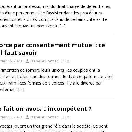
cat étant un professionnel du droit chargé de défendre les
êts d’une personne et de l’assister dans les procédures
iaires doit être choisi compte tenu de certains critères. Le
souvent, trouver un bon avocat
[…]
orce par consentement mutuel : ce
il faut savoir
rier 16, 2023
Isabelle Rochat
0
l’intention de rompre leurs unions, les couples ont la
bilité de choisir l’une des formes de divorce qui leur convient
eux. Parmi ces formes de divorces, il y a le divorce par
entement
[…]
 fait un avocat incompétent ?
rier 15, 2023
Isabelle Rochat
0
vocats jouent un très grand rôle dans la société. Ce sont