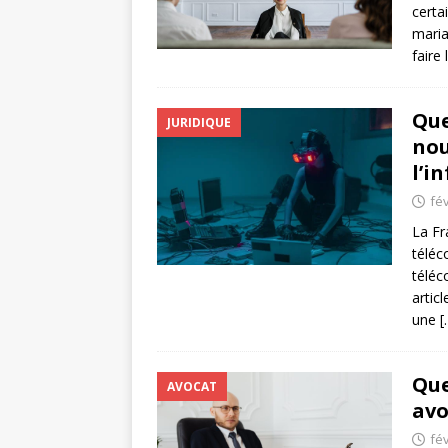
certa
maria
faire 
Que
JURIDIQUE
nou
l’i
fév
La Fr
téléc
téléc
artic
une
[
Que
AVOCAT
avo
fév