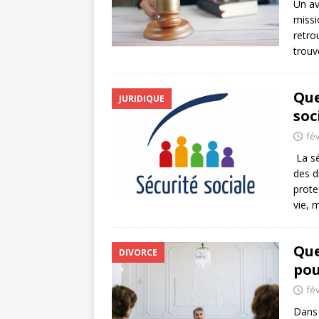
Un av
missi
retrou
trou
Que
JURIDIQUE
soc
fév
La sé
des d
prote
vie, 
Que
DIVORCE
pou
fév
Dans 