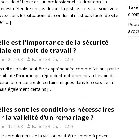
ocat de défense est un professionnel du droit dont la
Taxe 
on est défendre un cas devant la justice. Lorsque vous vous
diron
vez dans les situations de conflits, il n’est pas facile de vite
ver
[…]
Pourq
avoc
lle est l’importance de la sécurité
iale en droit de travail ?
rier 20, 2023
Isabelle Rochat
0
curité sociale peut être appréhendée comme faisant partie
roits de l’homme qui répondent notamment au besoin de
ction a l’en contre de certains risques dans le cours de la
mais également certains
[…]
lles sont les conditions nécessaires
r la validité d’un remariage ?
rier 19, 2023
Isabelle Rochat
0
le déroulement de la vie, on peut être amené à poser