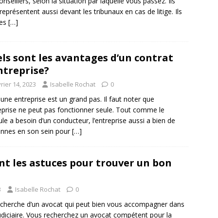
onseillers, selon la situation par laquelle vous passez. Ils
représentent aussi devant les tribunaux en cas de litige. Ils
des
[…]
ls sont les avantages d’un contrat
ntreprise?
rier 14, 2023
Isabelle Rochat
0
 une entreprise est un grand pas. Il faut noter que
reprise ne peut pas fonctionner seule. Tout comme le
ule a besoin d’un conducteur, l’entreprise aussi a bien de
nnes en son sein pour
[…]
nt les astuces pour trouver un bon
3
Isabelle Rochat
0
recherche d’un avocat qui peut bien vous accompagner dans
diciaire. Vous recherchez un avocat compétent pour la