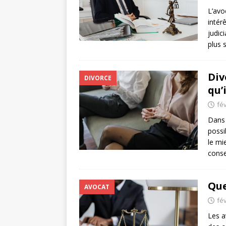
L’avo
intér
judic
plus 
Div
DIVORCE
qu’
fév
Dans 
possi
le mi
cons
Que
AVOCAT
fév
Les a