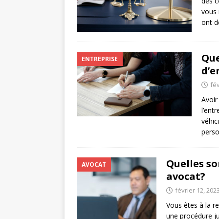
des c
vous 
ont 
Que
ENTREPRISE
d’e
fév
Avoir
l’ent
véhic
perso
Quelles so
AVOCAT
avocat?
février 12, 202
Vous êtes à la 
une procédure ju