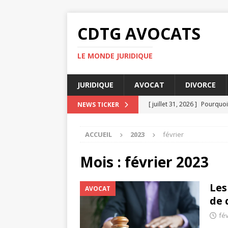
CDTG AVOCATS
LE MONDE JURIDIQUE
JURIDIQUE
AVOCAT
DIVORCE
[ juillet 31, 2026 ]
Pourquoi 
NEWS TICKER
[ juillet 27, 2026 ]
Pourquoi 
ACCUEIL
2023
février
[ juillet 23, 2026 ]
Taxe fonc
[ juillet 19, 2026 ]
Pourquoi
Mois :
février 2023
[ août 4, 2026 ]
UFR DSPS : 
Les
AVOCAT
de 
fév