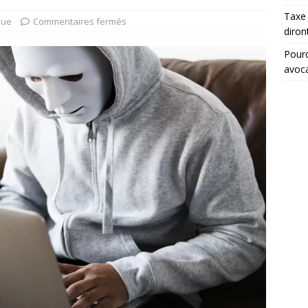
Taxe 
que
Commentaires fermés
diron
Pourq
avoc