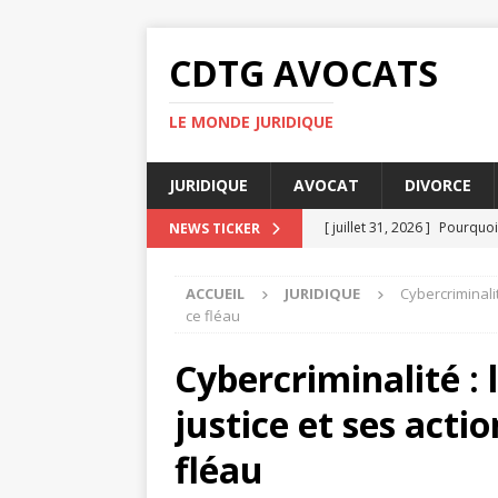
CDTG AVOCATS
LE MONDE JURIDIQUE
JURIDIQUE
AVOCAT
DIVORCE
[ juillet 31, 2026 ]
Pourquoi 
NEWS TICKER
[ juillet 27, 2026 ]
Pourquoi 
ACCUEIL
JURIDIQUE
Cybercriminalit
[ juillet 23, 2026 ]
Taxe fonc
ce fléau
[ juillet 19, 2026 ]
Pourquoi
Cybercriminalité : l
[ août 4, 2026 ]
UFR DSPS : 
justice et ses acti
fléau