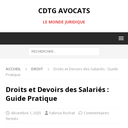
CDTG AVOCATS
LE MONDE JURIDIQUE
ACCUEIL
DROIT
Droits et Devoirs des Salariés : Guide
Pratique
Droits et Devoirs des Salariés :
Guide Pratique
décembre 1, 2025
Fabrice Rochat
Commentaires
fermés