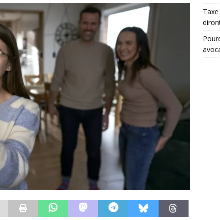
Taxe 
diron
Pourq
avoc