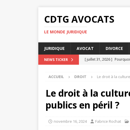
CDTG AVOCATS
LE MONDE JURIDIQUE
JURIDIQUE
AVOCAT
DIVORCE
[ juillet 31, 2026 ]
Pourquoi 
NEWS TICKER
[ juillet 27, 2026 ]
Pourquoi 
ACCUEIL
DROIT
Le droit à la cultu
[ juillet 23, 2026 ]
Taxe fonc
[ juillet 19, 2026 ]
Pourquoi
Le droit à la cultu
[ août 4, 2026 ]
UFR DSPS : 
publics en péril ?
novembre 16, 2024
Fabrice Rochat