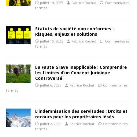
juillet 14, 2025
Fabrice Rochat
Commentaires
fermés
Statuts de société non conformes :
Risques, enjeux et solutions
juillet 10, 2025
Fabrice Rochat
Commentaires
fermés
La Faute Grave Inapplicable : Comprendre
les Limites d’un Concept Juridique
Controversé
juillet 6, 2025
Fabrice Rochat
Commentaires
fermés
L’indemnisation des servitudes : Droits et
recours pour les propriétaires lésés
juillet 2, 2025
Fabrice Rochat
Commentaires
fermés