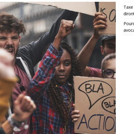
Taxe 
diron
Pourq
avoc