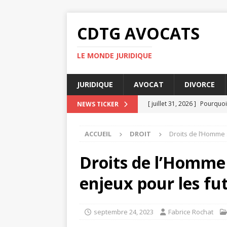
CDTG AVOCATS
LE MONDE JURIDIQUE
JURIDIQUE
AVOCAT
DIVORCE
[ juillet 31, 2026 ]
Pourquoi 
NEWS TICKER
[ juillet 27, 2026 ]
Pourquoi 
ACCUEIL
DROIT
Droits de l’Homme 
[ juillet 23, 2026 ]
Taxe fonc
[ juillet 19, 2026 ]
Pourquoi
Droits de l’Homme 
[ août 4, 2026 ]
UFR DSPS : 
enjeux pour les fu
septembre 24, 2023
Fabrice Rochat