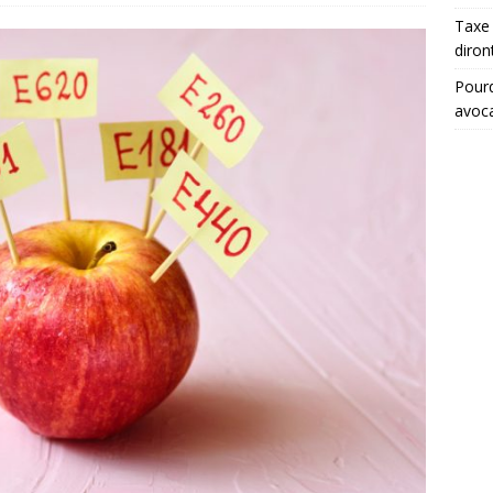
Taxe 
diron
Pourq
avoc