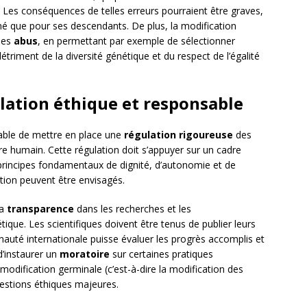
 Les conséquences de telles erreurs pourraient être graves,
erné que pour ses descendants. De plus, la modification
des
abus
, en permettant par exemple de sélectionner
détriment de la diversité génétique et du respect de l’égalité
lation éthique et responsable
sable de mettre en place une
régulation rigoureuse
des
re humain. Cette régulation doit s’appuyer sur un cadre
s principes fondamentaux de dignité, d’autonomie et de
ction peuvent être envisagés.
la
transparence
dans les recherches et les
ique. Les scientifiques doivent être tenus de publier leurs
nauté internationale puisse évaluer les progrès accomplis et
 d’instaurer un
moratoire
sur certaines pratiques
 modification germinale (c’est-à-dire la modification des
uestions éthiques majeures.