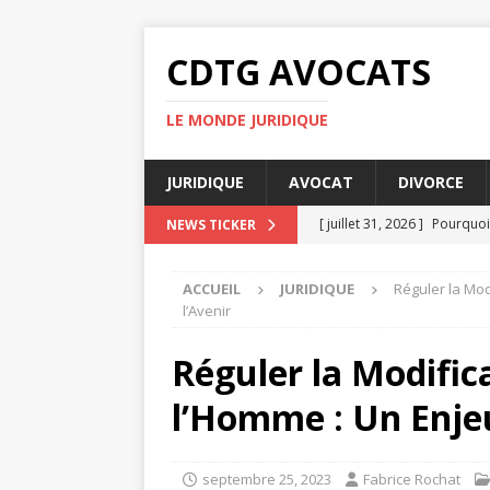
CDTG AVOCATS
LE MONDE JURIDIQUE
JURIDIQUE
AVOCAT
DIVORCE
[ juillet 31, 2026 ]
Pourquoi 
NEWS TICKER
[ juillet 27, 2026 ]
Pourquoi 
ACCUEIL
JURIDIQUE
Réguler la Mod
[ juillet 23, 2026 ]
Taxe fonc
l’Avenir
[ juillet 19, 2026 ]
Pourquoi
Réguler la Modific
[ août 4, 2026 ]
UFR DSPS : 
l’Homme : Un Enjeu
septembre 25, 2023
Fabrice Rochat