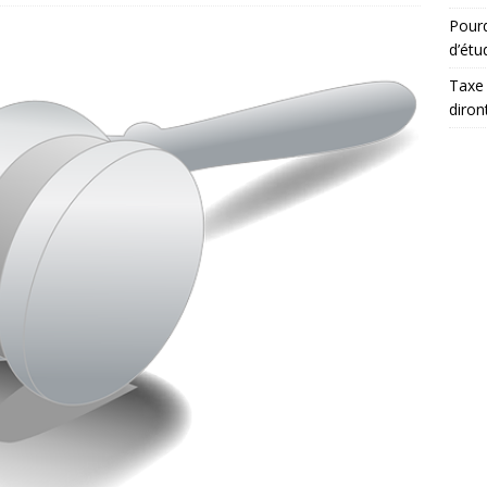
Pourq
d’étu
Taxe 
diron