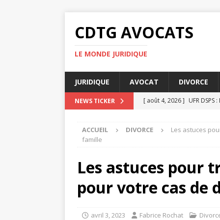
CDTG AVOCATS
LE MONDE JURIDIQUE
JURIDIQUE
AVOCAT
DIVORCE
[ août 4, 2026 ]
UFR DSPS : 
NEWS TICKER
[ juillet 31, 2026 ]
Pourquoi 
ACCUEIL
DIVORCE
Les astuces pour
[ juillet 27, 2026 ]
Pourquoi 
famille
[ juillet 23, 2026 ]
Taxe fonc
Les astuces pour t
[ août 8, 2026 ]
Comment su
pour votre cas de d
avril 3, 2023
Fabrice Rochat
Divorc