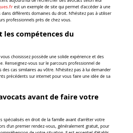
nt aujourd’hui de rechercher des avocats selon leur
ques.fr
est un exemple de site qui permet d’accéder à une
ans différents domaines du droit. N’hésitez pas à utiliser
eurs professionnels près de chez vous.
 et les compétences du
ue vous choisissez possède une solide expérience et des
le. Renseignez-vous sur le parcours professionnel de
 des cas similaires au vôtre. N’hésitez pas à lui demander
ents précédents sur internet pour vous faire une idée de sa
avocats avant de faire votre
s spécialisés en droit de la famille avant d’arrêter votre
ors d’un premier rendez-vous, généralement gratuit, pour
 compréhension de votre situation. Il est essentiel d’établir