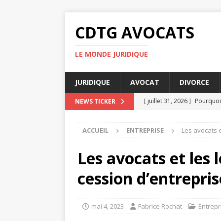
CDTG AVOCATS
LE MONDE JURIDIQUE
JURIDIQUE
AVOCAT
DIVORCE
[ juillet 31, 2026 ]
Pourquoi 
NEWS TICKER
[ juillet 27, 2026 ]
Pourquoi 
ACCUEIL
ENTREPRISE
Les avocats e
[ juillet 23, 2026 ]
Taxe fonc
[ juillet 19, 2026 ]
Pourquoi
Les avocats et les l
[ août 4, 2026 ]
UFR DSPS : 
cession d’entrepris
mai 4, 2023
Fabrice Rochat
Entrepr