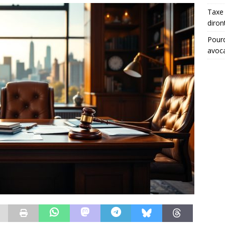
Taxe 
diron
Pourq
avoc