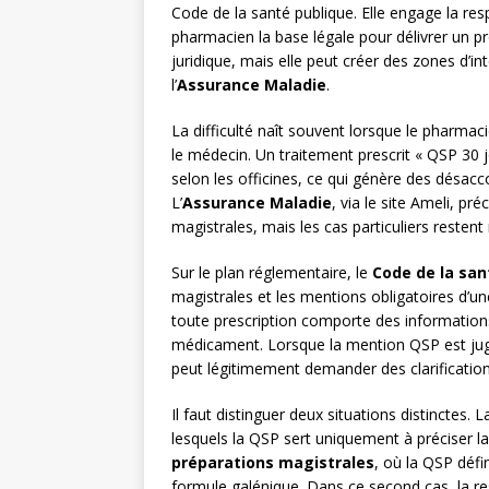
Code de la santé publique. Elle engage la re
pharmacien la base légale pour délivrer un 
juridique, mais elle peut créer des zones d’in
l’
Assurance Maladie
.
La difficulté naît souvent lorsque le pharmac
le médecin. Un traitement prescrit « QSP 30 j
selon les officines, ce qui génère des désac
L’
Assurance Maladie
, via le site Ameli, p
magistrales, mais les cas particuliers resten
Sur le plan réglementaire, le
Code de la san
magistrales et les mentions obligatoires d’
toute prescription comporte des informations
médicament. Lorsque la mention QSP est jug
peut légitimement demander des clarificatio
Il faut distinguer deux situations distinctes.
lesquels la QSP sert uniquement à préciser l
préparations magistrales
, où la QSP défi
formule galénique. Dans ce second cas, la re