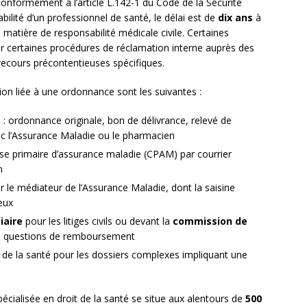
conformément à l’article L.142-1 du Code de la Sécurité
abilité d’un professionnel de santé, le délai est de
dix ans
à
atière de responsabilité médicale civile. Certaines
 certaines procédures de réclamation interne auprès des
 recours précontentieuses spécifiques.
ion liée à une ordonnance sont les suivantes :
 ordonnance originale, bon de délivrance, relevé de
 l’Assurance Maladie ou le pharmacien
isse primaire d’assurance maladie (CPAM) par courrier
n
ir le médiateur de l’Assurance Maladie, dont la saisine
eux
iaire
pour les litiges civils ou devant la
commission de
s questions de remboursement
t de la santé pour les dossiers complexes impliquant une
pécialisée en droit de la santé se situe aux alentours de
500