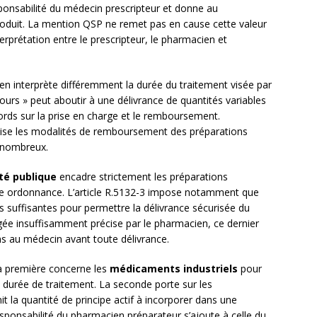
sponsabilité du médecin prescripteur et donne au
produit. La mention QSP ne remet pas en cause cette valeur
terprétation entre le prescripteur, le pharmacien et
ien interprète différemment la durée du traitement visée par
ours » peut aboutir à une délivrance de quantités variables
cords sur la prise en charge et le remboursement.
récise les modalités de remboursement des préparations
t nombreux.
té publique
encadre strictement les préparations
une ordonnance. L’article R.5132-3 impose notamment que
 suffisantes pour permettre la délivrance sécurisée du
ée insuffisamment précise par le pharmacien, ce dernier
ns au médecin avant toute délivrance.
 La première concerne les
médicaments industriels
pour
a durée de traitement. La seconde porte sur les
nit la quantité de principe actif à incorporer dans une
sponsabilité du pharmacien préparateur s’ajoute à celle du