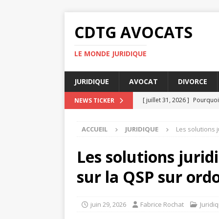
CDTG AVOCATS
LE MONDE JURIDIQUE
JURIDIQUE
AVOCAT
DIVORCE
[ juillet 31, 2026 ]
Pourquoi 
NEWS TICKER
[ juillet 27, 2026 ]
Pourquoi 
ACCUEIL
JURIDIQUE
Les solutions 
[ juillet 23, 2026 ]
Taxe fonc
[ juillet 19, 2026 ]
Pourquoi
Les solutions juri
[ août 4, 2026 ]
UFR DSPS : 
sur la QSP sur or
juin 29, 2026
Fabrice Rochat
Juridi