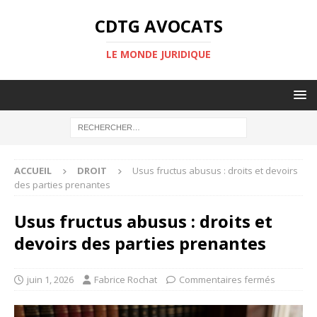
CDTG AVOCATS
LE MONDE JURIDIQUE
ACCUEIL
DROIT
Usus fructus abusus : droits et devoirs
des parties prenantes
Usus fructus abusus : droits et
devoirs des parties prenantes
juin 1, 2026
Fabrice Rochat
Commentaires fermés