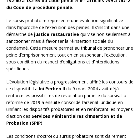
132-40 à 132-53 du Code pénal
et les
articles 739 à 747-2
du Code de procédure pénale
.
Le sursis probatoire représente une évolution significative
dans l’approche de l’exécution des peines. Il s’inscrit dans une
démarche de
justice restaurative
qui vise non seulement à
sanctionner mais à favoriser la réinsertion sociale du
condamné. Cette mesure permet au tribunal de prononcer une
peine d’emprisonnement tout en en suspendant l’exécution,
sous condition du respect d’obligations et d’interdictions
spécifiques.
L’évolution législative a progressivement affiné les contours de
ce dispositif. La
loi Perben II
du 9 mars 2004 avait déjà
renforcé les possibilités de révocation partielle du sursis. La
réforme de 2019 a ensuite consolidé l’arsenal juridique en
unifiant les dispositifs probatoires et en renforçant les moyens
d’action des
Services Pénitentiaires d’Insertion et de
Probation (SPIP)
.
Les conditions d’octroi du sursis probatoire sont clairement