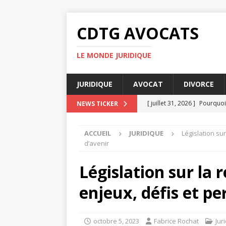
CDTG AVOCATS
LE MONDE JURIDIQUE
JURIDIQUE
AVOCAT
DIVORCE
[ juillet 31, 2026 ]
Pourquoi 
NEWS TICKER
[ juillet 27, 2026 ]
Pourquoi 
ACCUEIL
JURIDIQUE
Législation su
[ juillet 23, 2026 ]
Taxe fonc
d’avenir
[ juillet 19, 2026 ]
Pourquoi
Législation sur la 
[ août 4, 2026 ]
UFR DSPS : 
enjeux, défis et pe
octobre 5, 2023
Fabrice Rochat
Jur