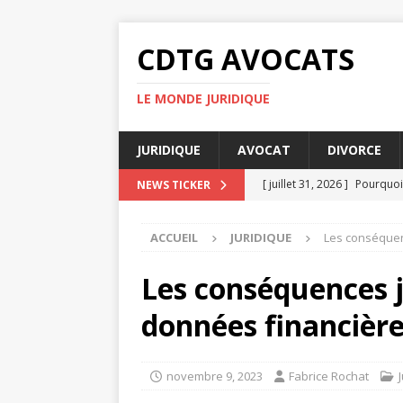
CDTG AVOCATS
LE MONDE JURIDIQUE
JURIDIQUE
AVOCAT
DIVORCE
[ juillet 31, 2026 ]
Pourquoi 
NEWS TICKER
[ juillet 27, 2026 ]
Pourquoi 
ACCUEIL
JURIDIQUE
Les conséquen
[ juillet 23, 2026 ]
Taxe fonc
[ juillet 19, 2026 ]
Pourquoi
Les conséquences j
[ août 4, 2026 ]
UFR DSPS : 
données financièr
novembre 9, 2023
Fabrice Rochat