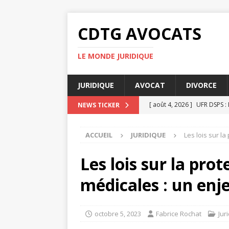
CDTG AVOCATS
LE MONDE JURIDIQUE
JURIDIQUE
AVOCAT
DIVORCE
[ août 4, 2026 ]
UFR DSPS : 
NEWS TICKER
[ juillet 31, 2026 ]
Pourquoi 
ACCUEIL
JURIDIQUE
Les lois sur l
[ juillet 27, 2026 ]
Pourquoi 
[ juillet 23, 2026 ]
Taxe fonc
Les lois sur la pro
[ août 8, 2026 ]
Comment su
médicales : un enje
octobre 5, 2023
Fabrice Rochat
Jur