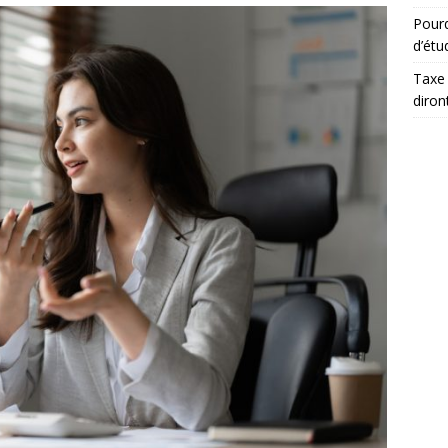
Pourq
d’étu
Taxe 
diron