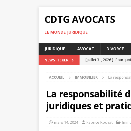
CDTG AVOCATS
LE MONDE JURIDIQUE
JURIDIQUE
AVOCAT
DIVORCE
[ juillet 31, 2026 ]
Pourquoi 
NEWS TICKER
[ juillet 27, 2026 ]
Pourquoi 
ACCUEIL
IMMOBILIER
La responsab
[ juillet 23, 2026 ]
Taxe fonc
[ juillet 19, 2026 ]
Pourquoi
La responsabilité 
[ août 4, 2026 ]
UFR DSPS : 
juridiques et prati
mars 14, 2024
Fabrice Rochat
Immo